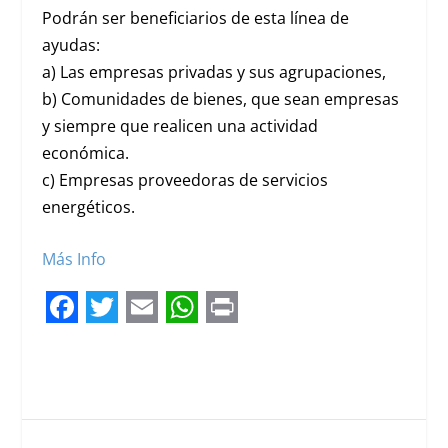
Podrán ser beneficiarios de esta línea de
ayudas:
a) Las empresas privadas y sus agrupaciones,
b) Comunidades de bienes, que sean empresas
y siempre que realicen una actividad
económica.
c) Empresas proveedoras de servicios
energéticos.
Más Info
F
T
E
W
P
a
w
m
h
r
c
i
a
a
i
e
t
i
t
n