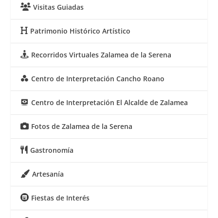
b
t
Visitas Guiadas
l
s
t
o
e
A
Patrimonio Histórico Artístico
o
r
p
k
p
Recorridos Virtuales Zalamea de la Serena
Centro de Interpretación Cancho Roano
Centro de Interpretación El Alcalde de Zalamea
Fotos de Zalamea de la Serena
Gastronomía
Artesanía
Fiestas de Interés