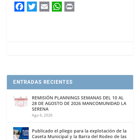
F
T
E
W
P
a
w
m
h
r
c
i
a
a
i
e
t
i
t
n
b
t
l
s
t
o
e
A
o
r
p
ENTRADAS RECIENTES
k
p
REMISIÓN PLANNINGS SEMANAS DEL 10 AL
28 DE AGOSTO DE 2026 MANCOMUNIDAD LA
SERENA
Ago 6, 2026
Publicado el pliego para la explotación de la
Caseta Municipal y la Barra del Rodeo de las