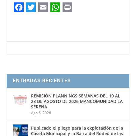
F
T
E
W
P
a
w
m
h
r
c
i
a
a
i
e
t
i
t
n
b
t
l
s
t
o
e
A
o
r
p
ENTRADAS RECIENTES
k
p
REMISIÓN PLANNINGS SEMANAS DEL 10 AL
28 DE AGOSTO DE 2026 MANCOMUNIDAD LA
SERENA
Ago 6, 2026
Publicado el pliego para la explotación de la
Caseta Municipal y la Barra del Rodeo de las