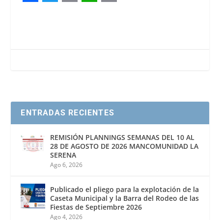
F
T
E
W
P
a
w
m
h
r
c
i
a
a
i
e
t
i
t
n
b
t
l
s
t
o
e
A
o
r
p
ENTRADAS RECIENTES
k
p
REMISIÓN PLANNINGS SEMANAS DEL 10 AL
28 DE AGOSTO DE 2026 MANCOMUNIDAD LA
SERENA
Ago 6, 2026
Publicado el pliego para la explotación de la
Caseta Municipal y la Barra del Rodeo de las
Fiestas de Septiembre 2026
Ago 4, 2026