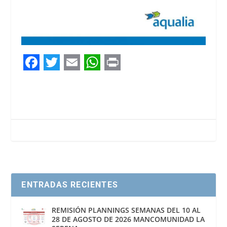
F
T
E
W
P
a
w
m
h
r
c
i
a
a
i
e
t
i
t
n
b
t
l
s
t
o
e
A
o
r
p
ENTRADAS RECIENTES
k
p
REMISIÓN PLANNINGS SEMANAS DEL 10 AL
28 DE AGOSTO DE 2026 MANCOMUNIDAD LA