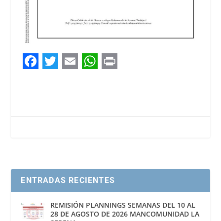
F
T
E
W
P
a
w
m
h
r
c
i
a
a
i
e
t
i
t
n
b
t
l
s
t
o
e
A
o
r
p
ENTRADAS RECIENTES
k
p
REMISIÓN PLANNINGS SEMANAS DEL 10 AL
28 DE AGOSTO DE 2026 MANCOMUNIDAD LA