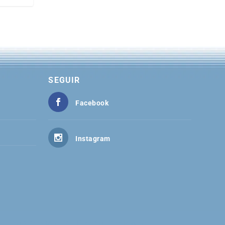
SEGUIR
Facebook
Instagram
 Tlfno:
| Diseño:
924 780 032
DuploWeb