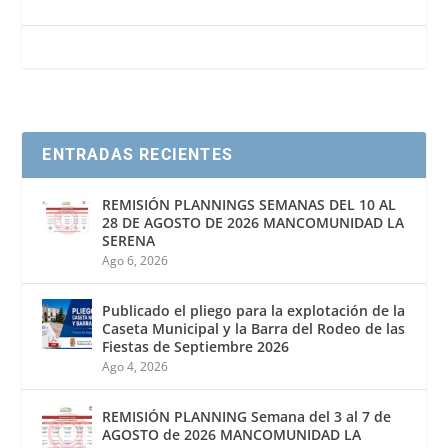
c
i
a
a
i
e
t
i
t
n
b
t
l
s
t
o
e
A
o
r
p
ENTRADAS RECIENTES
k
p
REMISIÓN PLANNINGS SEMANAS DEL 10 AL
28 DE AGOSTO DE 2026 MANCOMUNIDAD LA
SERENA
Ago 6, 2026
Publicado el pliego para la explotación de la
Caseta Municipal y la Barra del Rodeo de las
Fiestas de Septiembre 2026
Ago 4, 2026
REMISIÓN PLANNING Semana del 3 al 7 de
AGOSTO de 2026 MANCOMUNIDAD LA