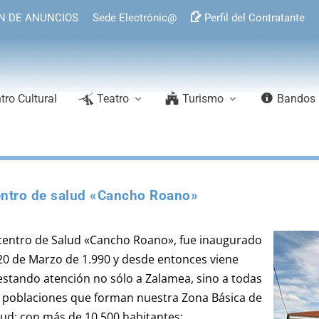
N DE ANUNCIOS
Sede Electrónic@
Perfil del Contratante
tro Cultural
Teatro
Turismo
Bandos
ntro de salud «Cancho Roano»
 centro de Salud «Cancho Roano», fue inaugurado
 20 de Marzo de 1.990 y desde entonces viene
estando atención no sólo a Zalamea, sino a todas
s poblaciones que forman nuestra Zona Básica de
lud; con más de 10.500 habitantes: