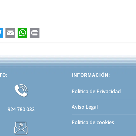
E
W
P
w
m
h
r
a
a
i
i
t
n
TO:
INFORMACIÓN:
l
s
t
A
Política de Privacidad
p
Aviso Legal
p
924 780 032
Política de cookies