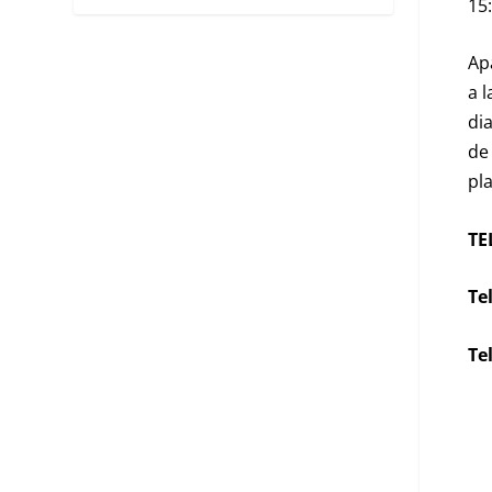
15
Ap
a 
di
de
pl
TE
Te
Te