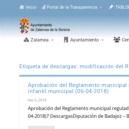
Inicio
Portal de la Transparencia
TABLÓ
Zalamea
Ayuntamiento
Cen
Etiqueta de descargas:
modificación del R
Aprobación del Reglamento municipal r
infantil municipal (06-04-2018)
Abr 6, 2018
Aprobación del Reglamento municipal regulador
04-2018)7 DescargasDiputación de Badajoz – B.O.