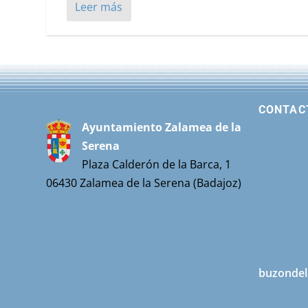
Leer más
CONTAC
Ayuntamiento Zalamea de la
Serena
Plaza Calderón de la Barca, 1
06430 Zalamea de la Serena (Badajoz)
buzondel