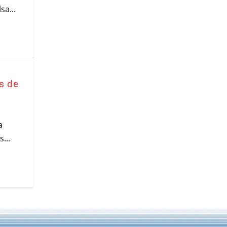
sa...
a
s de
a
...