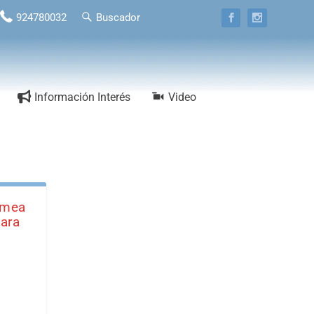
924780032
Buscador
Información Interés
Video
amea
para