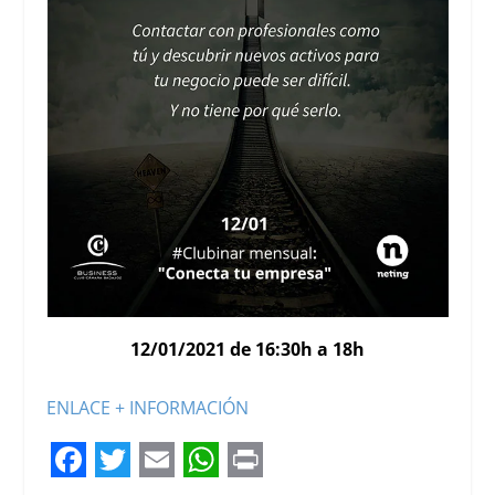
12/01/2021 de 16:30h a 18h
ENLACE + INFORMACIÓN
F
T
E
W
P