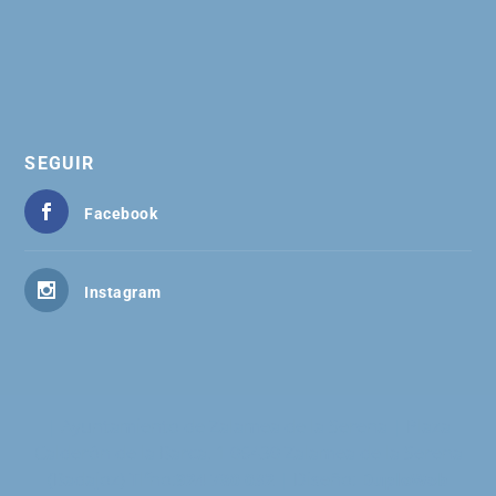
SEGUIR
Facebook
Instagram
| Ayuntamiento de Zalamea de la Serena | Plaza
Calderón de la Barca, 1 06430 Zalamea de la Serena
(Badajoz) Tlfno:
| Diseño:
924 780 032
DuploWeb